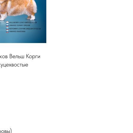
ков Вельш Корги
куцехвостые
ровы)