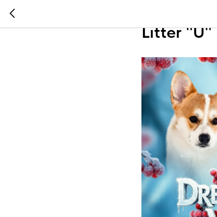
Питомник
Litter "U"