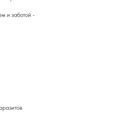
м и заботой -
паразитов