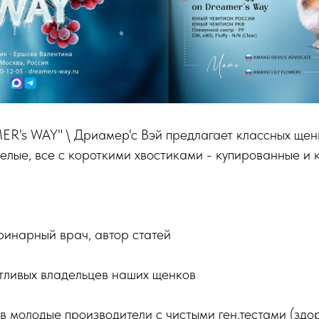
R's WAY" \ Дриамер'с Вэй предлагает классных щен
лые, все с короткими хвостиками - купированные и 
еринарный врач, автор статей
тливых владельцев наших щенков
в молодые производители с чистыми ген.тестами (здо