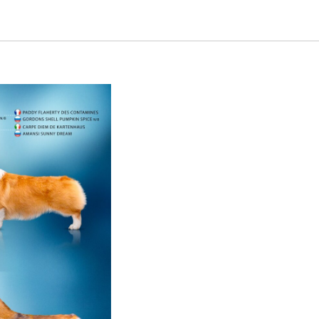
р'с Вэй.