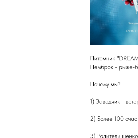
Питомник "DREAME
Пемброк - рыже-бе
Почему мы?
1) Заводчик - вет
2) Более 100 счас
3) Родители щенко