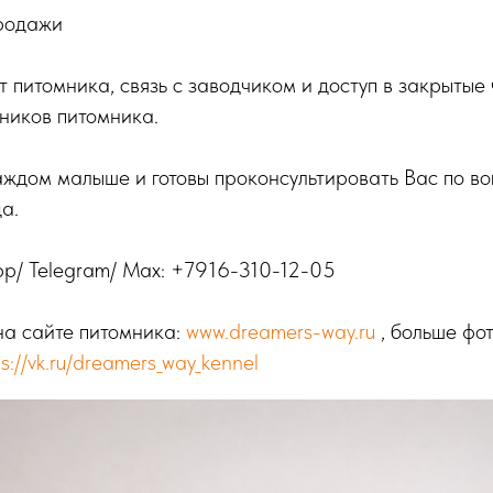
продажи
т питомника, связь с заводчиком и доступ в закрытые 
ников питомника.
аждом малыше и готовы проконсультировать Вас по в
а.
p/ Telegram/ Max:
+7916-310-12-05
на сайте питомника:
www.dreamers-way.ru
, больше фот
ps://vk.ru/dreamers_way_kennel