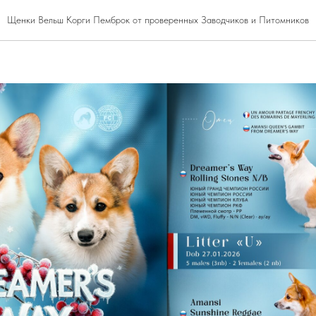
 "DREAMER's WAY" \ Дриаме
Щенки Вельш Корги Пемброк от проверенных Заводчиков и Питомников