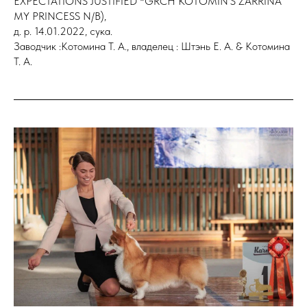
EXPECTATIONS JUSTIFIED *GRCH KOTOMIN'S ZARRINA
MY PRINCESS N/B),
д. р. 14.01.2022, сука.
Заводчик :Котомина Т. А., владелец : Штэнь Е. А. & Котомина
Т. А.