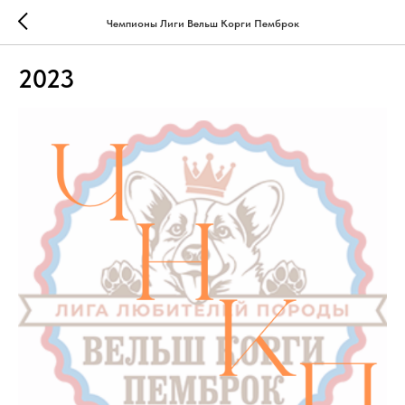
Чемпионы Лиги Вельш Корги Пемброк
2023