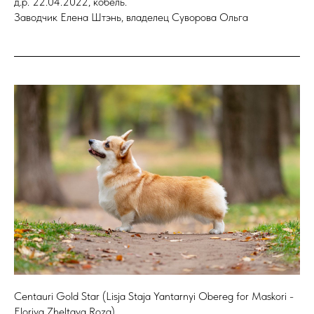
д.р. 22.04.2022, кобель.
Заводчик Елена Штэнь, владелец Суворова Ольга
Centauri Gold Star (Lisja Staja Yantarnyi Obereg for Maskori -
Eloriya Zheltaya Roza),