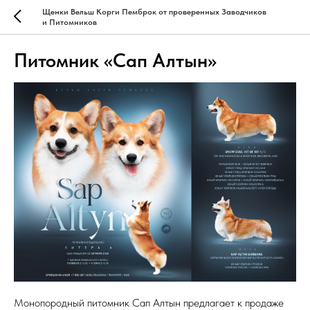
Щенки Вельш Корги Пемброк от проверенных Заводчиков
и Питомников
Питомник «Сап Алтын»
Монопородный питомник Сап Алтын предлагает к продаже